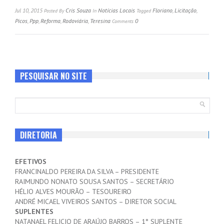
Jul 10, 2015
Cris Souza
Notícias Locais
Floriano
,
Licitação
,
Posted
By
In
Tagged
Picos
,
Ppp
,
Reforma
,
Rodoviária
,
Teresina
0
Comments
PESQUISAR NO SITE
DIRETORIA
EFETIVOS
FRANCINALDO PEREIRA DA SILVA – PRESIDENTE
RAIMUNDO NONATO SOUSA SANTOS – SECRETÁRIO
HÉLIO ALVES MOURÃO – TESOUREIRO
ANDRÉ MICAEL VIVEIROS SANTOS – DIRETOR SOCIAL
SUPLENTES
NATANAEL FELICIO DE ARAÚJO BARROS – 1° SUPLENTE