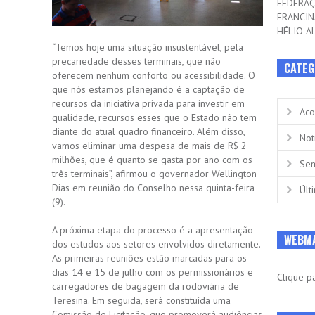
FEDERA
FRANCIN
HÉLIO A
“Temos hoje uma situação insustentável, pela
precariedade desses terminais, que não
CATEG
oferecem nenhum conforto ou acessibilidade. O
que nós estamos planejando é a captação de
recursos da iniciativa privada para investir em
Aco
qualidade, recursos esses que o Estado não tem
diante do atual quadro financeiro. Além disso,
Not
vamos eliminar uma despesa de mais de R$ 2
milhões, que é quanto se gasta por ano com os
Sem
três terminais”, afirmou o governador Wellington
Dias em reunião do Conselho nessa quinta-feira
Últ
(9).
A próxima etapa do processo é a apresentação
WEBM
dos estudos aos setores envolvidos diretamente.
As primeiras reuniões estão marcadas para os
dias 14 e 15 de julho com os permissionários e
Clique p
carregadores de bagagem da rodoviária de
Teresina. Em seguida, será constituída uma
Comissão de Licitação, que promoverá audiências