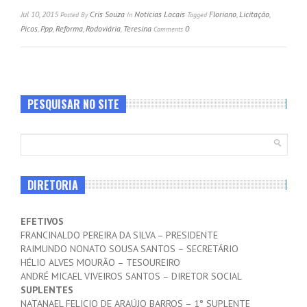
Jul 10, 2015
Cris Souza
Notícias Locais
Floriano
,
Licitação
,
Posted
By
In
Tagged
Picos
,
Ppp
,
Reforma
,
Rodoviária
,
Teresina
0
Comments
PESQUISAR NO SITE
DIRETORIA
EFETIVOS
FRANCINALDO PEREIRA DA SILVA – PRESIDENTE
RAIMUNDO NONATO SOUSA SANTOS – SECRETÁRIO
HÉLIO ALVES MOURÃO – TESOUREIRO
ANDRÉ MICAEL VIVEIROS SANTOS – DIRETOR SOCIAL
SUPLENTES
NATANAEL FELICIO DE ARAÚJO BARROS – 1° SUPLENTE