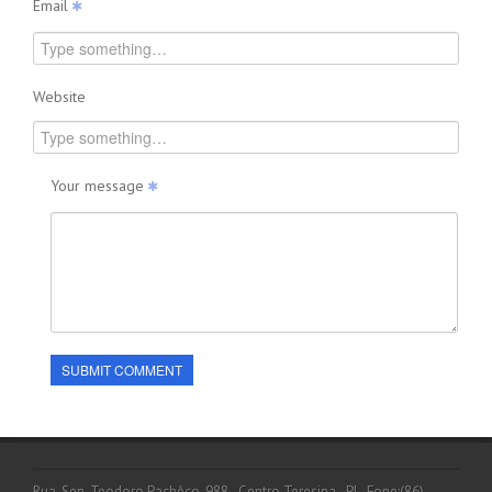
Email
Website
Your message
SUBMIT COMMENT
Rua. Sen. Teodoro Pachêco, 988 - Centro Teresina - PI - Fone:(86)