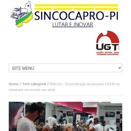
Home
⁄
Sem categoria
⁄
Notícia – Desemprego recua para 10,5% no
trimestre encerrado em abril