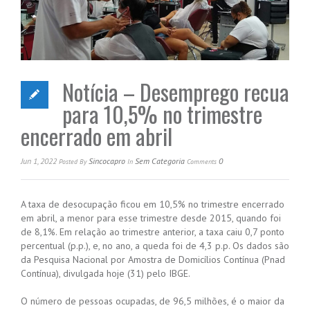
Notícia – Desemprego recua
para 10,5% no trimestre
encerrado em abril
Jun 1, 2022
Sincocapro
Sem Categoria
0
Posted
By
In
Comments
A taxa de desocupação ficou em 10,5% no trimestre encerrado
em abril, a menor para esse trimestre desde 2015, quando foi
de 8,1%. Em relação ao trimestre anterior, a taxa caiu 0,7 ponto
percentual (p.p.), e, no ano, a queda foi de 4,3 p.p. Os dados são
da Pesquisa Nacional por Amostra de Domicílios Contínua (Pnad
Contínua), divulgada hoje (31) pelo IBGE.
O número de pessoas ocupadas, de 96,5 milhões, é o maior da