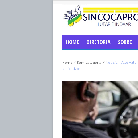
HOME
DIRETORIA
SOBRE
Home
⁄
Sem categoria
⁄
Notícia – Alto val
aplicativos