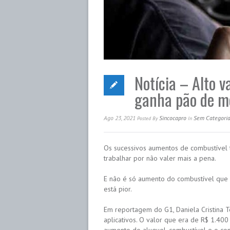
Notícia – Alto v
ganha pão de mo
Ago 23, 2021
Sincocapro
Sem Categori
Posted
By
In
Os sucessivos aumentos de combustível 
trabalhar por não valer mais a pena.
E não é só aumento do combustível que 
está pior.
Em reportagem do G1, Daniela Cristina T
aplicativos. O valor que era de R$ 1.400