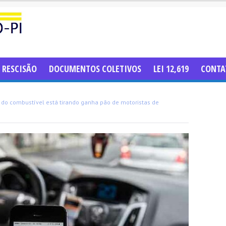
RESCISÃO
DOCUMENTOS COLETIVOS
LEI 12,619
CONTA
or do combustível está tirando ganha pão de motoristas de