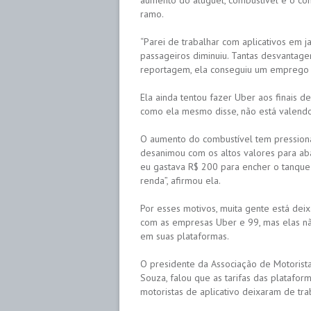
aumento do aluguel, combustível e o con
ramo.
“Parei de trabalhar com aplicativos em
passageiros diminuiu. Tantas desvantage
reportagem, ela conseguiu um emprego 
Ela ainda tentou fazer Uber aos finais 
como ela mesmo disse, não está valendo
O aumento do combustível tem pressionad
desanimou com os altos valores para aba
eu gastava R$ 200 para encher o tanqu
renda”, afirmou ela.
Por esses motivos, muita gente está dei
com as empresas Uber e 99, mas elas n
em suas plataformas.
O presidente da Associação de Motorist
Souza, falou que as tarifas das platafo
motoristas de aplicativo deixaram de tra