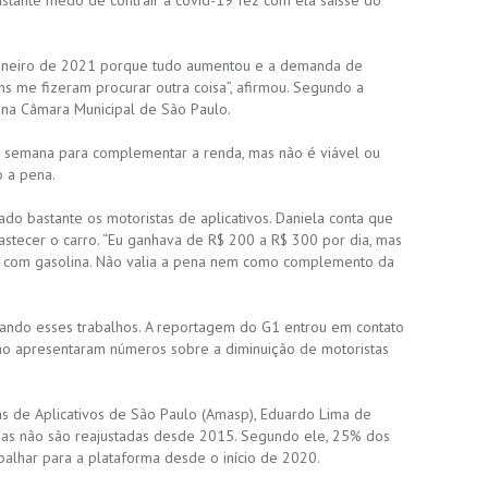
stante medo de contrair a covid-19 fez com ela saísse do
 janeiro de 2021 porque tudo aumentou e a demanda de
ns me fizeram procurar outra coisa”, afirmou. Segundo a
na Câmara Municipal de São Paulo.
de semana para complementar a renda, mas não é viável ou
 a pena.
o bastante os motoristas de aplicativos. Daniela conta que
stecer o carro. “Eu ganhava de R$ 200 a R$ 300 por dia, mas
e com gasolina. Não valia a pena nem como complemento da
xando esses trabalhos. A reportagem do G1 entrou em contato
ão apresentaram números sobre a diminuição de motoristas
as de Aplicativos de São Paulo (Amasp), Eduardo Lima de
rmas não são reajustadas desde 2015. Segundo ele, 25% dos
balhar para a plataforma desde o início de 2020.