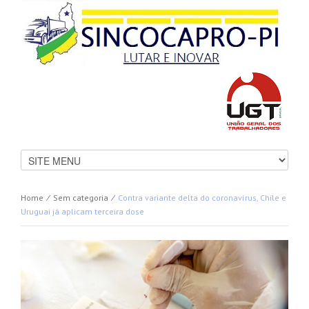
Home
⁄
Sem categoria
⁄
Contra variante delta do coronavírus, Chile e
Uruguai já aplicam terceira dose