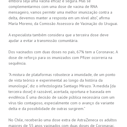
embora seja uma vacina eficaz e segura. Mas se
complementarmos com uma dose de vacina de RNA
mensageiro, vamos permitir uma melhor imunização contra a
delta, devemos manter a resposta em um nível alto”, afirma
María Moreno, da Comissão Assessora de Vacinação do Uruguai.
A especialista também considera que a terceira dose deve
ajudar a evitar a transmissão comunitária.
Dos vacinados com duas doses no país, 67% tem a Coronavac. A
dose de reforço para os imunizados com Pfizer ocorreria na
sequência.
“A mistura de plataformas robustece a imunidade, de um ponto
de vista teórico e experimental ao longo da história da
imunologia”, diz o infectologista Santiago Mirazo. “A medida [da
terceira dose] é razoável, acertada, oportuna e baseada em
evidência. É uma decisão de saúde pública necessária com um
vírus tão contagioso, especialmente com o avanço da variante
delta e da possibilidade de outras surgirem.”
No Chile, receberão uma dose extra de AstraZeneca os adultos
maiores de 55 anos vacinados com duas doses de Coronavac.