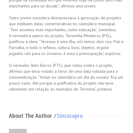
porque na sociedade em que vivemos hoje há coisas bem mais
importantes para se discutir”, afirmou uma jovem.
Outro jovem considera desnecessária a aprovação de projetos
que instituem datas comemorativas no calendário municipal.
“Tem assuntos mais importantes, como educação”, comentou.
A vereadora autora do projeto, Teresinha Medeiros (PSL),
justificou a ideia. “Teresina é uma ilha, nós temos dois rios, Poti e
Parnaíba, e todo o reflexo, cultura, lixos, dejetos, esgoto
jogados vão para os oceanos, é essa a preocupação”, explicou.
O vereador Ítalo Barros (PTC), que votou contra o projeto,
afirmou que teria votado a favor de uma data voltada para a
conscientização. “Incluir no calendário um dia do oceano fica um
pouco vazio. Até porque a justificativa do projeto não teve
cabimento em relação ao município de Teresina”, pontuou.
About The Author ⁄
Sincocapro