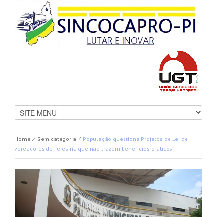
Home
⁄
Sem categoria
⁄
População questiona Projetos de Lei de
vereadores de Teresina que não trazem benefícios práticos