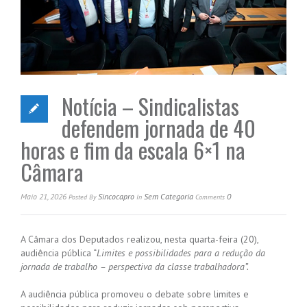
Notícia – Sindicalistas
defendem jornada de 40
horas e fim da escala 6×1 na
Câmara
Maio 21, 2026
Sincocapro
Sem Categoria
0
Posted
By
In
Comments
A Câmara dos Deputados realizou, nesta quarta-feira (20),
audiência pública “
Limites e possibilidades para a redução da
jornada de trabalho – perspectiva da classe trabalhadora”.
A audiência pública promoveu o debate sobre limites e