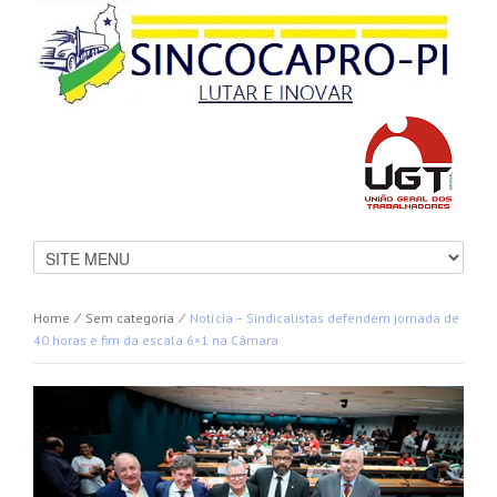
Home
⁄
Sem categoria
⁄
Notícia – Sindicalistas defendem jornada de
40 horas e fim da escala 6×1 na Câmara