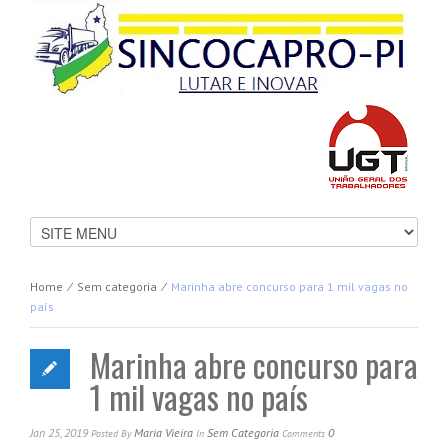
Home
⁄
Sem categoria
⁄
Marinha abre concurso para 1 mil vagas no
país
Marinha abre concurso para
1 mil vagas no país
Jan 25, 2019
Maria Vieira
Sem Categoria
0
Posted
By
In
Comments