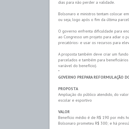
dias para não perder a validade.
Bolsonaro e ministros tentam colocar em
ou seja, logo após o fim da última parce
O governo enfrenta dificuldade para en
ao Congresso um projeto para adiar o p
precatórios- e usar os recursos para elev
A proposta também deve criar um fundo
parcelados e também para beneficiários
variável do benefício).
*
GOVERNO PREPARA REFORMULAÇÃO DO
PROPOSTA
Ampliação do público atendido, do valo
escolar e esportivo
VALOR
Benefício médio é de R$ 190 por mês h
Bolsonaro prometeu R$ 300; e há press