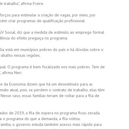
trabalho”, afirma Freire.
forços para estimular a criação de vagas, por meio, por
bém criar programas de qualificação profissional.
FGV Social, diz que a medida de estímulo ao emprego formal
dência do efeito preguiça no programa.
lia está em municípios pobres do país e há dúvidas sobre o
abalho nessas regiões.
igual. O programa é bem focalizado nos mais pobres. Tem de
 afirma Neri.
ia e da Economia dizem que há um desestímulo para as
mato atual, pois, se perdem o contrato de trabalho, elas têm
Nesse caso, essas famílias teriam de voltar para a fila de
os de 2019, a fila de espera no programa ficou zerada.
a o programa do que a demanda, a fila voltou.
amília, o governo estuda também acesso mais rápido para