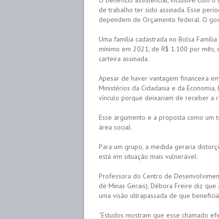
O benefício assistencial, inclusive com 
de trabalho ter sido assinada. Esse perío
dependem de Orçamento federal. O gov
Uma família cadastrada no Bolsa Família
mínimo em 2021, de R$ 1.100 por mês, 
carteira assinada.
Apesar de haver vantagem financeira em
Ministérios da Cidadania e da Economia, 
vínculo porque deixariam de receber a 
Esse argumento e a proposta como um to
área social.
Para um grupo, a medida geraria distor
está em situação mais vulnerável.
Professora do Centro de Desenvolvimen
de Minas Gerais), Débora Freire diz que
uma visão ultrapassada de que beneficiá
“Estudos mostram que esse chamado efeit