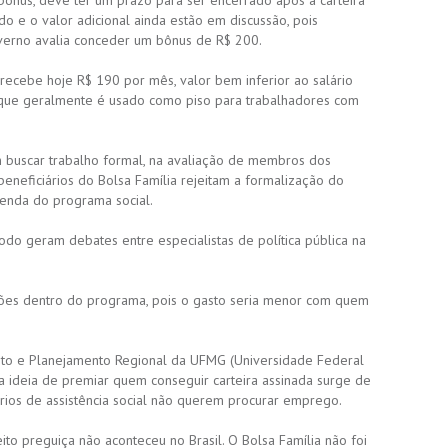
o bônus, deve ter um prazo para ser encerrado após a carteira
do e o valor adicional ainda estão em discussão, pois
erno avalia conceder um bônus de R$ 200.
 recebe hoje R$ 190 por mês, valor bem inferior ao salário
que geralmente é usado como piso para trabalhadores com
 buscar trabalho formal, na avaliação de membros dos
beneficiários do Bolsa Família rejeitam a formalização do
renda do programa social.
do geram debates entre especialistas de política pública na
ções dentro do programa, pois o gasto seria menor com quem
to e Planejamento Regional da UFMG (Universidade Federal
 a ideia de premiar quem conseguir carteira assinada surge de
rios de assistência social não querem procurar emprego.
o preguiça não aconteceu no Brasil. O Bolsa Família não foi