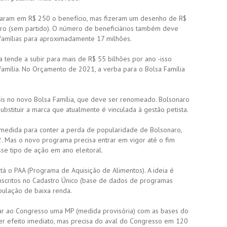
cularam em R$ 250 o benefício, mas fizeram um desenho de R$
aro (sem partido). O número de beneficiários também deve
famílias para aproximadamente 17 milhões.
tende a subir para mais de R$ 55 bilhões por ano -isso
família. No Orçamento de 2021, a verba para o Bolsa Família
ais no novo Bolsa Família, que deve ser renomeado. Bolsonaro
substituir a marca que atualmente é vinculada à gestão petista.
medida para conter a perda de popularidade de Bolsonaro,
. Mas o novo programa precisa entrar em vigor até o fim
sse tipo de ação em ano eleitoral.
tá o PAA (Programa de Aquisição de Alimentos). A ideia é
inscritos no Cadastro Único (base de dados de programas
opulação de baixa renda.
iar ao Congresso uma MP (medida provisória) com as bases do
er efeito imediato, mas precisa do aval do Congresso em 120