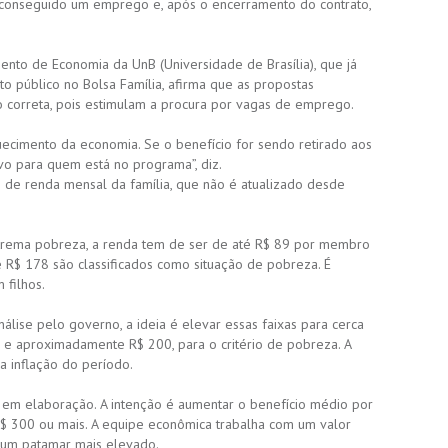
conseguido um emprego e, após o encerramento do contrato,
ento de Economia da UnB (Universidade de Brasília), que já
o público no Bolsa Família, afirma que as propostas
 correta, pois estimulam a procura por vagas de emprego.
cimento da economia. Se o benefício for sendo retirado aos
ivo para quem está no programa”, diz.
rio de renda mensal da família, que não é atualizado desde
xtrema pobreza, a renda tem de ser de até R$ 89 por membro
e R$ 178 são classificados como situação de pobreza. É
filhos.
álise pelo governo, a ideia é elevar essas faixas para cerca
 e aproximadamente R$ 200, para o critério de pobreza. A
a inflação do período.
 em elaboração. A intenção é aumentar o benefício médio por
R$ 300 ou mais. A equipe econômica trabalha com um valor
 um patamar mais elevado.