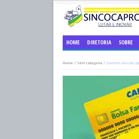
HOME
DIRETORIA
SOBRE
Home
⁄
Sem categoria
⁄
Governo discute d