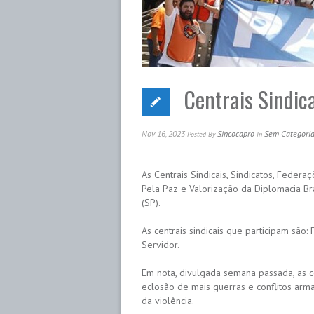
Centrais Sindic
Nov 16, 2023
Sincocapro
Sem Categori
Posted
By
In
As Centrais Sindicais, Sindicatos, Fede
Pela Paz e Valorização da Diplomacia Bra
(SP).
As centrais sindicais que participam são:
Servidor.
Em nota, divulgada semana passada, as ce
eclosão de mais guerras e conflitos arm
da violência.