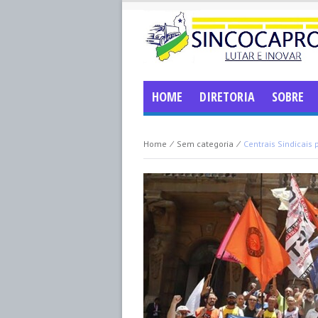
HOME
DIRETORIA
SOBRE
Home
⁄
Sem categoria
⁄
Centrais Sindicais