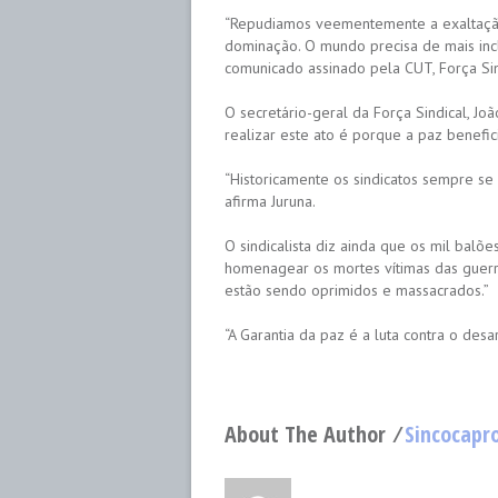
“Repudiamos veementemente a exaltaçã
dominação. O mundo precisa de mais inclu
comunicado assinado pela CUT, Força Sind
O secretário-geral da Força Sindical, Jo
realizar este ato é porque a paz benefici
“Historicamente os sindicatos sempre se 
afirma Juruna.
O sindicalista diz ainda que os mil balõ
homenagear os mortes vítimas das guerr
estão sendo oprimidos e massacrados.”
“A Garantia da paz é a luta contra o desa
About The Author ⁄
Sincocapr