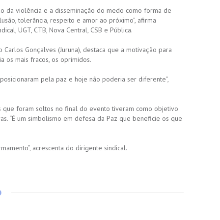
o da violência e a disseminação do medo como forma de
são, tolerância, respeito e amor ao próximo”, afirma
ical, UGT, CTB, Nova Central, CSB e Pública.
ão Carlos Gonçalves (Juruna), destaca que a motivação para
a os mais fracos, os oprimidos.
posicionaram pela paz e hoje não poderia ser diferente”,
es que foram soltos no final do evento tiveram como objetivo
as. “É um simbolismo em defesa da Paz que beneficie os que
rmamento”, acrescenta do dirigente sindical.
o