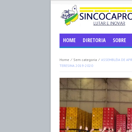
HOME
DIRETORIA
SOBRE
Home
⁄
Sem categoria
⁄
ASSEMBLÉIA DE AP
TERESINA 2019-2020