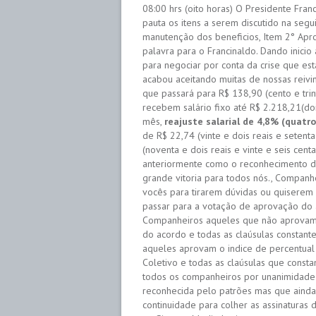
08:00 hrs (oito horas) O Presidente Fran
pauta os itens a serem discutido na seg
manutenção dos beneficios, Item 2° Apr
palavra para o Francinaldo. Dando inicio
para negociar por conta da crise que e
acabou aceitando muitas de nossas reivin
que passará para R$ 138,90 (cento e tri
recebem salário fixo até R$ 2.218,21(doi
mês,
reajuste salarial de 4,8% (quatro
de R$ 22,74 (vinte e dois reais e setent
(noventa e dois reais e vinte e seis cen
anteriormente como o reconhecimento 
grande vitoria para todos nós., Companh
vocês para tirarem dúvidas ou quiserem
passar para a votação de aprovação do a
Companheiros aqueles que não aprovam o
do acordo e todas as claúsulas constan
aqueles aprovam o indice de percentual
Coletivo e todas as claúsulas que cons
todos os companheiros por unanimidade;
reconhecida pelo patrões mas que ainda
continuidade para colher as assinatura