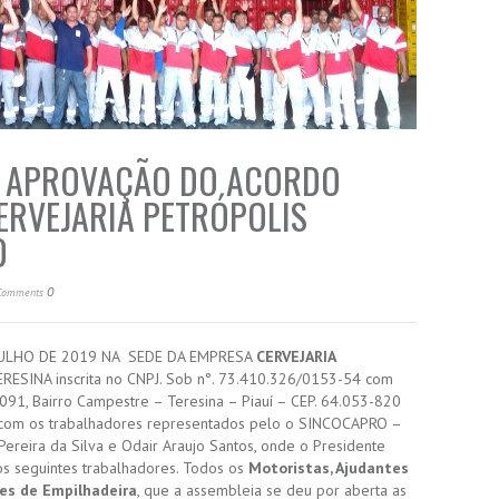
E APROVAÇÃO DO ACORDO
ERVEJARIA PETRÓPOLIS
0
0
Comments
JULHO DE 2019 NA SEDE DA EMPRESA
CERVEJARIA
SINA inscrita no CNPJ. Sob n°. 73.410.326/0153-54 com
91, Bairro Campestre – Teresina – Piauí – CEP. 64.053-820
a com os trabalhadores representados pelo o SINCOCAPRO –
 Pereira da Silva e Odair Araujo Santos, onde o Presidente
s seguintes trabalhadores. Todos os
Motoristas, Ajudantes
es de Empilhadeira
, que a assembleia se deu por aberta as