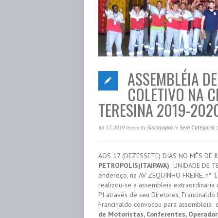
ASSEMBLÉIA D
COLETIVO NA C
TERESINA 2019-202
Jul 17, 2019
Sincocapro
Sem Categoria
Posted
By
In
AOS 17 (DEZESSETE) DIAS NO MÊS DE 
PETROPOLIS(ITAIPAVA)
UNIDADE DE TERE
endereço, na AV ZEQUINHO FREIRE, n° 10
realizou-se a assembleia extraordinari
PI através de seu Diretores, Francinaldo
Francinaldo convocou para assembleia o
de Motoristas, Conferentes, Operador