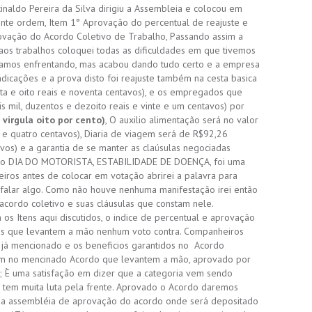
cinaldo Pereira da Silva dirigiu a Assembleia e colocou em
uinte ordem, Item 1° Aprovação do percentual de reajuste e
ovação do Acordo Coletivo de Trabalho, Passando assim a
 aos trabalhos coloquei todas as dificuldades em que tivemos
stamos enfrentando, mas acabou dando tudo certo e a empresa
dicações e a prova disto foi reajuste também na cesta basica
nta e oito reais e noventa centavos), e os empregados que
s mil, duzentos e dezoito reais e vinte e um centavos) por
 virgula oito por cento)
, O auxilio alimentação será no valor
a e quatro centavos), Diaria de viagem será de R$92,26
tavos) e a garantia de se manter as claúsulas negociadas
do DIA DO MOTORISTA, ESTABILIDADE DE DOENÇA, foi uma
eiros antes de colocar em votação abrirei a palavra para
 falar algo. Como não houve nenhuma manifestação irei então
cordo coletivo e suas cláusulas que constam nele.
s Itens aqui discutidos, o indice de percentual e aprovação
tes que levantem a mão nenhum voto contra. Companheiros
 já mencionado e os beneficios garantidos no Acordo
tam no mencinado Acordo que levantem a mão, aprovado por
 È uma satisfação em dizer que a categoria vem sendo
 tem muita luta pela frente. Aprovado o Acordo daremos
s da assembléia de aprovação do acordo onde será depositado