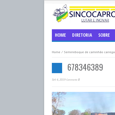
HOME
DIRETORIA
SOBRE
Home
⁄
Semirreboque de caminhão carrega
678346389
Set 6, 2019
0
Comments