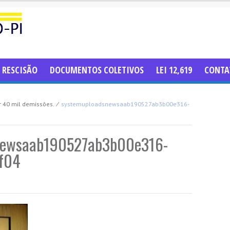
RESCISÃO
DOCUMENTOS COLETIVOS
LEI 12,619
CONTA
r 40 mil demissões.
⁄
systemuploadsnewsaab190527ab3b00e316-
newsaab190527ab3b00e316-
ef04