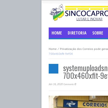
HOME
DIRETORIA
SOBRE
Home
⁄
Privatização dos Correios pode gera
700x460xfit-9ef04
systemuploads
700x460xfit-9
Jan 16, 2020
0
Comments