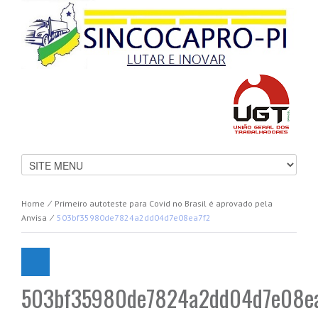
Home
⁄
Primeiro autoteste para Covid no Brasil é aprovado pela
Anvisa
⁄
503bf35980de7824a2dd04d7e08ea7f2
503bf35980de7824a2dd04d7e08e