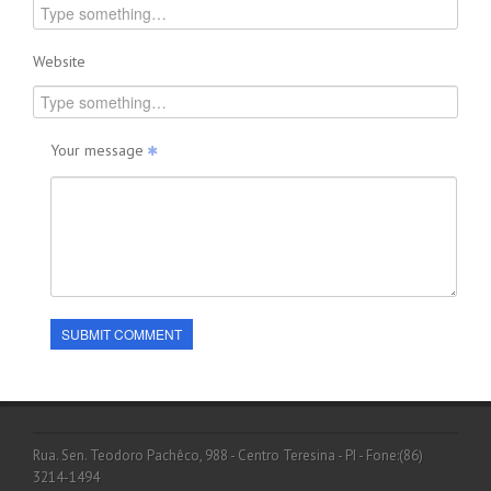
Website
Your message
SUBMIT COMMENT
Rua. Sen. Teodoro Pachêco, 988 - Centro Teresina - PI - Fone:(86)
3214-1494