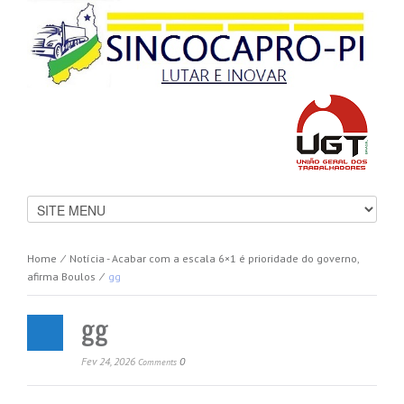
Home
⁄
Notícia - Acabar com a escala 6×1 é prioridade do governo,
afirma Boulos
⁄
gg
gg
Fev 24, 2026
0
Comments