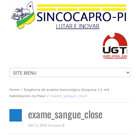
Home
⁄
Exigência de exame toxicológico bloqueia 1,5 mil
habilitações no Piauí
⁄
exame_sangue_close
exame_sangue_close
Abr 11, 2016
0
Comments