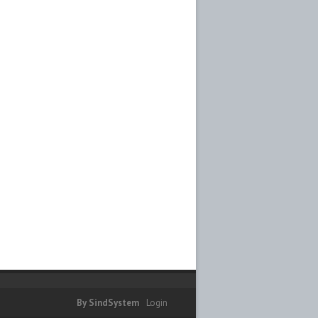
By SindSystem
Login