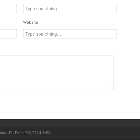
Website
ina - PI - Fone:(86) 3214-1494