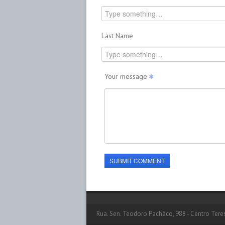
Last Name
Your message
SUBMIT COMMENT
Rua. Sen. Teodoro Pachêco, 988 - Centro Teres