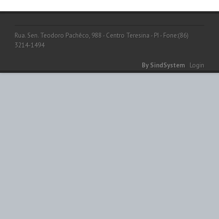
Rua. Sen. Teodoro Pachêco, 988 - Centro Teresina - PI - Fone:(86)
3214-1494
By SindSystem
Login