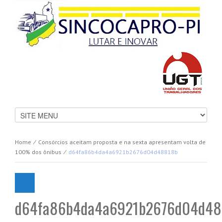
Home
⁄
Consórcios aceitam proposta e na sexta apresentam volta de
100% dos ônibus
⁄
d64fa86b4da4a6921b2676d04d48818b
d64fa86b4da4a6921b2676d04d48