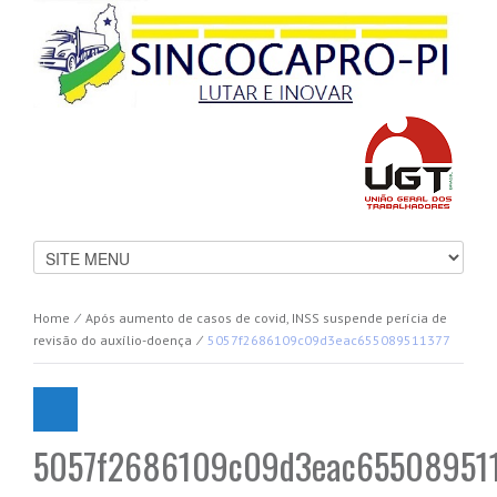
Home
⁄
Após aumento de casos de covid, INSS suspende perícia de
revisão do auxílio-doença
⁄
5057f2686109c09d3eac655089511377
5057f2686109c09d3eac65508951